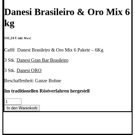
Danesi Brasileiro & Oro Mix 6
kg
141,24
€
inkl. Mwst.
Caffè Danesi Brasileiro & Oro Mix 6 Pakete – 6Kg
3 Stk.
Danesi Gran Bar Brasileiro
3 Stk.
Danesi ORO
Beschaffenheit: Ganze Bohne
Im traditionellen Röstverfahren hergestell
Danesi
Brasileiro
In den Warenkorb
&
Oro
Mix
6
kg