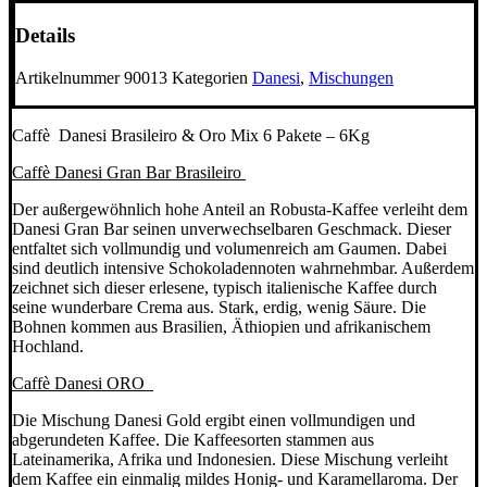
Menge
Details
Artikelnummer
90013
Kategorien
Danesi
,
Mischungen
Caffè Danesi Brasileiro & Oro Mix 6 Pakete – 6Kg
Caffè Danesi Gran Bar Brasileiro
Der außergewöhnlich hohe Anteil an Robusta-Kaffee verleiht dem
Danesi Gran Bar seinen unverwechselbaren Geschmack. Dieser
entfaltet sich vollmundig und volumenreich am Gaumen. Dabei
sind deutlich intensive Schokoladennoten wahrnehmbar. Außerdem
zeichnet sich dieser erlesene, typisch italienische Kaffee durch
seine wunderbare Crema aus. Stark, erdig, wenig Säure. Die
Bohnen kommen aus Brasilien, Äthiopien und afrikanischem
Hochland.
Caffè Danesi ORO
Die Mischung Danesi Gold ergibt einen vollmundigen und
abgerundeten Kaffee. Die Kaffeesorten stammen aus
Lateinamerika, Afrika und Indonesien. Diese Mischung verleiht
dem Kaffee ein einmalig mildes Honig- und Karamellaroma. Der