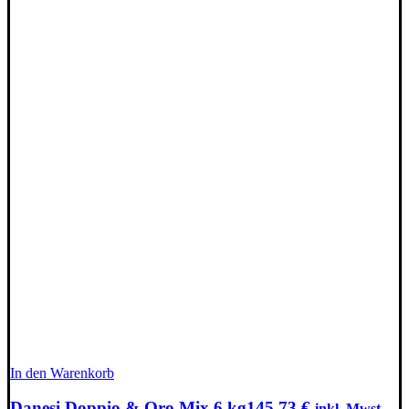
In den Warenkorb
Danesi Doppio & Oro Mix 6 kg
145,73
€
inkl. Mwst.